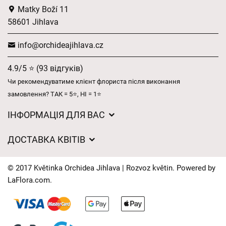
Matky Boží 11
58601 Jihlava
info@orchideajihlava.cz
4.9/5 ⭐ (93 відгуків)
Чи рекомендуватиме клієнт флориста після виконання
замовлення? ТАК = 5⭐, НІ = 1⭐
ІНФОРМАЦІЯ ДЛЯ ВАС
Загальні умови ведення господарської діяльності
ДОСТАВКА КВІТІВ
Захист персональних даних
Вартість доставки
Час доставки квітів – огляд можливостей
© 2017 Květinka Orchidea Jihlava | Rozvoz květin. Powered by
Куди ми доставляємо квіти
LaFlora.com
.
Файли cookie
Контакти