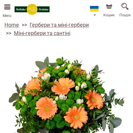
Кошик
Пошук
Menu
Home
Гербери та міні-гербери
Міні-гербери та сантіні