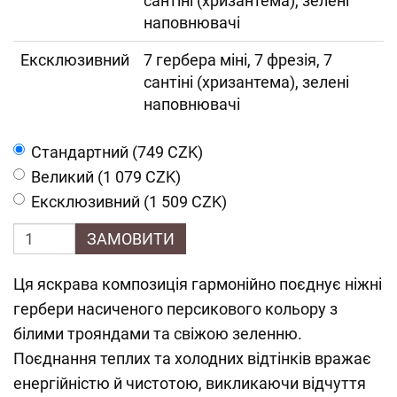
сантіні (хризантема), зелені
наповнювачі
Ексклюзивний
7 гербера міні, 7 фрезія, 7
сантіні (хризантема), зелені
наповнювачі
Cтандартний (749 CZK)
Великий (1 079 CZK)
Ексклюзивний (1 509 CZK)
ЗАМОВИТИ
Ця яскрава композиція гармонійно поєднує ніжні
гербери насиченого персикового кольору з
білими трояндами та свіжою зеленню.
Поєднання теплих та холодних відтінків вражає
енергійністю й чистотою, викликаючи відчуття