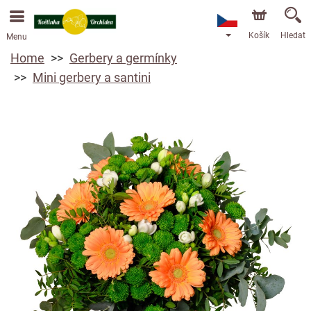
Objednávky přes e-shop přijímáme. Nejbližší možné
doručení je od 13.8.2026 z důvodu dovolené.
Košík
Hledat
Menu
Home
Gerbery a germínky
Mini gerbery a santini