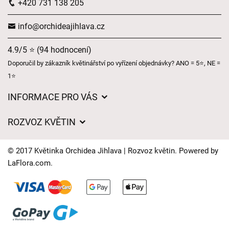
+420 731 138 205
info@orchideajihlava.cz
4.9/5 ⭐ (94 hodnocení)
Doporučil by zákazník květinářství po vyřízení objednávky? ANO = 5⭐, NE =
1⭐
INFORMACE PRO VÁS
Obchodní podmínky
ROZVOZ KVĚTIN
Ochrana osobních údajů
Ceny za doručení
Často kladené dotazy
© 2017 Květinka Orchidea Jihlava | Rozvoz květin. Powered by
Kam doručujeme květiny
LaFlora.com
.
Naše nabídka
Cookies
Časy doručení květin – přehled možností
Kontakt
Dárkové poukazy