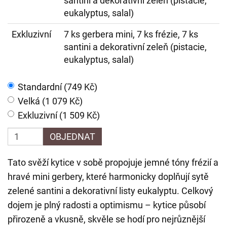
santini a dekorativní zeleň (pistacie,
eukalyptus, salal)
Exkluzivní
7 ks gerbera mini, 7 ks frézie, 7 ks
santini a dekorativní zeleň (pistacie,
eukalyptus, salal)
Standardní (749 Kč)
Velká (1 079 Kč)
Exkluzivní (1 509 Kč)
OBJEDNAT
Tato svěží kytice v sobě propojuje jemné tóny frézií a
hravé mini gerbery, které harmonicky doplňují sytě
zelené santini a dekorativní listy eukalyptu. Celkový
dojem je plný radosti a optimismu – kytice působí
přirozeně a vkusně, skvěle se hodí pro nejrůznější