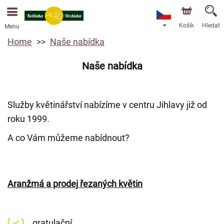
Objednávky přes e-shop přijímáme. Nejbližší možné
doručení je od 13.8.2026 z důvodu dovolené.
Košík
Hledat
Menu
Home
Naše nabídka
Naše nabídka
Služby květinářství nabízíme v centru Jihlavy již od
roku 1999.
A co Vám můžeme nabídnout?
Aranžmá a prodej řezaných květin
gratulační