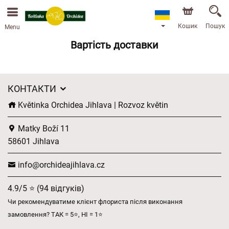
Ми приймаємо замовлення через наш інтернет-
магазин. Найближча можлива дата доставки —
13.08.2026 у зв’язку з відпусткою.
Кошик
Пошук
Menu
Вартість доставки
КОНТАКТИ
Květinka Orchidea Jihlava | Rozvoz květin
Matky Boží 11
58601 Jihlava
info@orchideajihlava.cz
4.9/5 ⭐ (94 відгуків)
Чи рекомендуватиме клієнт флориста після виконання
замовлення? ТАК = 5⭐, НІ = 1⭐