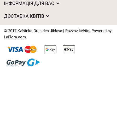
ІНФОРМАЦІЯ ДЛЯ ВАС
Загальні умови ведення господарської діяльності
ДОСТАВКА КВІТІВ
Захист персональних даних
Вартість доставки
Час доставки квітів – огляд можливостей
© 2017 Květinka Orchidea Jihlava | Rozvoz květin. Powered by
Куди ми доставляємо квіти
LaFlora.com
.
Файли cookie
Контакти