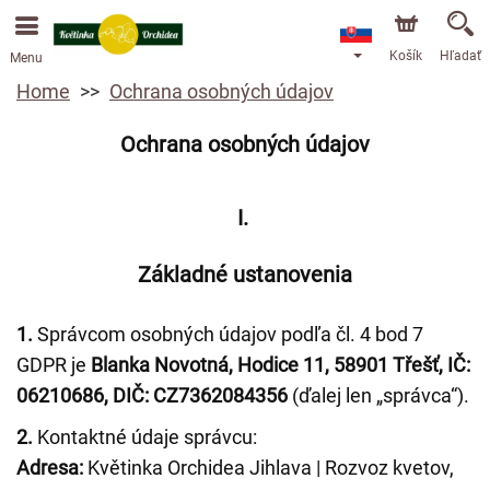
Objednávky prijímame prostredníctvom nášho e-shopu.
Najskorší možný termín doručenia je od 13.8.2026 z
dôvodu dovolenky.
Košík
Hľadať
Menu
Home
Ochrana osobných údajov
Ochrana osobných údajov
I.
Základné ustanovenia
1.
Správcom osobných údajov podľa čl. 4 bod 7
GDPR je
Blanka Novotná, Hodice 11, 58901 Třešť, IČ:
06210686, DIČ: CZ7362084356
(ďalej len „správca“).
2.
Kontaktné údaje správcu:
Adresa:
Květinka Orchidea Jihlava | Rozvoz kvetov,