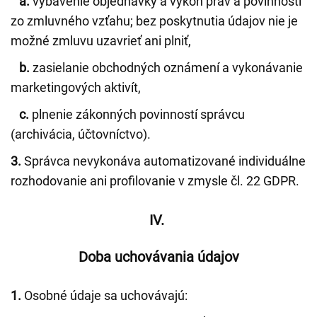
a.
vybavenie objednávky a výkon práv a povinností
zo zmluvného vzťahu; bez poskytnutia údajov nie je
možné zmluvu uzavrieť ani plniť,
b.
zasielanie obchodných oznámení a vykonávanie
marketingových aktivít,
c.
plnenie zákonných povinností správcu
(archivácia, účtovníctvo).
3.
Správca nevykonáva automatizované individuálne
rozhodovanie ani profilovanie v zmysle čl. 22 GDPR.
IV.
Doba uchovávania údajov
1.
Osobné údaje sa uchovávajú: