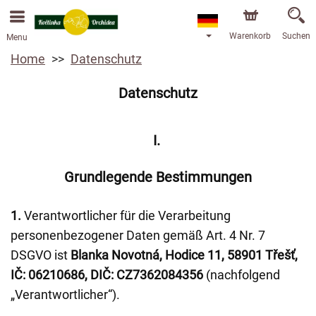
Bestellungen über unseren Onlineshop nehmen wir gerne
entgegen. Der frühestmögliche Liefertermin ist ab dem
13.08.2026 aufgrund von Betriebsurlaub.
Warenkorb
Suchen
Menu
Home
Datenschutz
Datenschutz
I.
Grundlegende Bestimmungen
1.
Verantwortlicher für die Verarbeitung
personenbezogener Daten gemäß Art. 4 Nr. 7
DSGVO ist
Blanka Novotná, Hodice 11, 58901 Třešť,
IČ: 06210686, DIČ: CZ7362084356
(nachfolgend
„Verantwortlicher“).