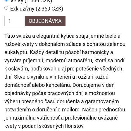
Veľký (1 669 CZK)
Exkluzívny (2 359 CZK)
OBJEDNÁVKA
Táto svieža a elegantná kytica spája jemné biele a
ružové kvety v dokonalom súlade s bohatou zelenou
eukalyptu. Každý detail tu pôsobí harmonicky a
vytvára príjemnú, modernú atmosféru, ktorá sa hodí
k oslavám, poďakovaniu aj pre potešenie všedných
dní. Skvelo vynikne v interiéri a rozžiari každú
domácnosť alebo kanceláriu. Doručujeme v deň
objednávky počas pracovných dní, s možnosťou
výberu presného času doručenia a garantovaným
potvrdením o doručení e-mailom. Našou prednosťou
je maximálna vstřícnosť a profesionálne uvázané
kvety v podaní skúsených floristov.