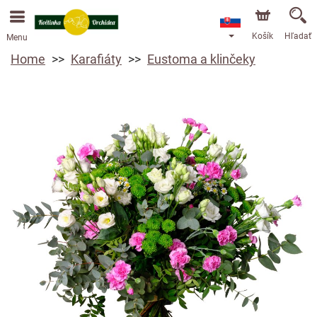
Objednávky prijímame prostredníctvom nášho e-shopu.
Najskorší možný termín doručenia je od 13.8.2026 z
dôvodu dovolenky.
Košík
Hľadať
Menu
Home
Karafiáty
Eustoma a klinčeky