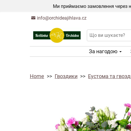
Ми приймаємо замовлення через на
info@orchideajihlava.cz
За нагодою
Home
Гвоздики
Еустома та гвоз