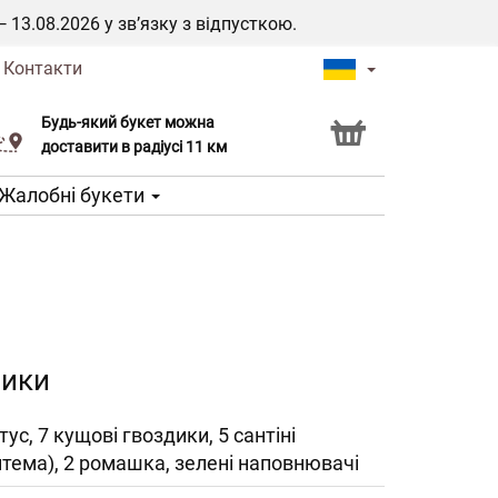
3.08.2026 у зв’язку з відпусткою.
|
Контакти
Будь-який букет можна
Послуга Click & Collect
доставити в радіусі 11 км
Жалобні букети
дики
нтус, 7 кущові гвоздики, 5 сантіні
нтема), 2 ромашка, зелені наповнювачі