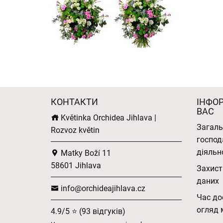
КОНТАКТИ
ІНФО
ВАС
Květinka Orchidea Jihlava |
Загаль
Rozvoz květin
господ
діяльн
Matky Boží 11
58601 Jihlava
Захист
даних
info@orchideajihlava.cz
Час до
огляд 
4.9/5 ⭐ (93 відгуків)