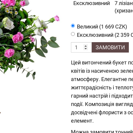
Ексклюзивний
7 лізіа
(хриза
Великий (1 669 CZK)
Ексклюзивний (2 359 
ЗАМОВИТИ
Цей витончений букет по
квітів із насиченою зел
атмосферу. Елегантне п
життєрадісність і тепло
гарний настрій і підходи
події. Композиція вигля
досвідчені флористи з 
елемент.
Можна замовити точний 