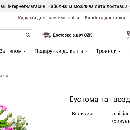
ш інтернет-магазин. Найближча можлива дата доставки — 1
Куди ми доставляємо квіти
|
Вартість доставки
Доставка від 99 CZK
Виберіть дату доставки
За типом
Подарунки до квітів
Троянди
дики
Еустома та гвоз
Великий
5 лізіа
(хриза