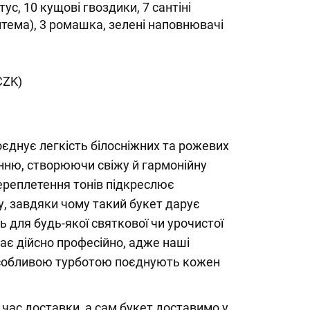
нтус, 10 кущові гвоздики, 7 сантіні
нтема), 3 ромашка, зелені наповнювачі
CZK)
єднує легкість білосніжних та рожевих
енню, створюючи свіжу й гармонійну
ереплетення тонів підкреслює
ту, завдяки чому такий букет дарує
ть для будь-якої святкової чи урочистої
дає дійсно професійно, адже наші
особливою турботою поєднують кожен
час доставки, а сам букет доставимо у