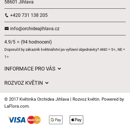
58601 Jihlava
+420 731 138 205
info@orchideajihlava.cz
4.9/5 ⭐ (94 hodnocení)
Doporučil by zákazník květinářství po vyřízení objednávky? ANO = 5⭐, NE =
1⭐
INFORMACE PRO VÁS
Obchodní podmínky
ROZVOZ KVĚTIN
Ochrana osobních údajů
Ceny za doručení
Často kladené dotazy
© 2017 Květinka Orchidea Jihlava | Rozvoz květin. Powered by
Kam doručujeme květiny
LaFlora.com
.
Naše nabídka
Cookies
Časy doručení květin – přehled možností
Kontakt
Dárkové poukazy