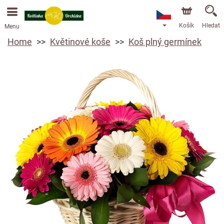
Objednávky přes e-shop přijímáme. Nejbližší možné
doručení je od 13.8.2026 z důvodu dovolené.
Košík
Hledat
Menu
Home
Květinové koše
Koš plný germínek