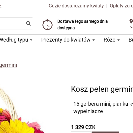
z
Gdzie dostarczamy kwiaty
|
Opłaty za 
Dostawa tego samego dnia
Wybierz datę dostawy
Koszt dostawy już od 99 CZK
dostępna
Według typu
Prezenty do kwiatów
Róże
B
germini
Kosz pełen germin
15 gerbera mini, pianka 
wypełniacze
1 329 CZK