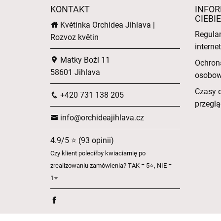
KONTAKT
INFOR
CIEBIE
Květinka Orchidea Jihlava |
Regula
Rozvoz květin
intern
Matky Boží 11
Ochron
58601 Jihlava
osobo
Czasy 
+420 731 138 205
przeglą
info@orchideajihlava.cz
4.9/5 ⭐ (93 opinii)
Czy klient poleciłby kwiaciarnię po
zrealizowaniu zamówienia? TAK = 5⭐, NIE =
1⭐