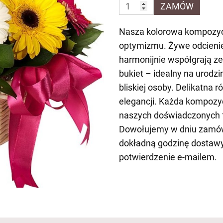
ZAMÓW
Nasza kolorowa kompozycja
optymizmu. Żywe odcienie c
harmonijnie współgrają ze
bukiet – idealny na urodzi
bliskiej osoby. Delikatna 
elegancji. Każda kompozyc
naszych doświadczonych fl
Dowołujemy w dniu zamów
dokładną godzinę dostaw
potwierdzenie e-mailem.