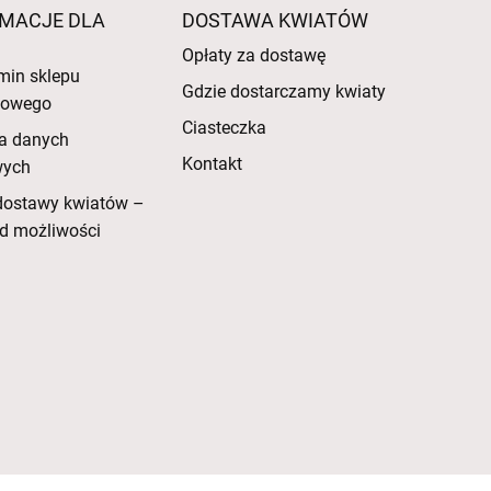
MACJE DLA
DOSTAWA KWIATÓW
Opłaty za dostawę
min sklepu
Gdzie dostarczamy kwiaty
etowego
Ciasteczka
a danych
Kontakt
wych
dostawy kwiatów –
d możliwości