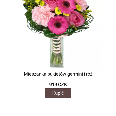
Mieszanka bukietów germini i róż
919 CZK
Kupić