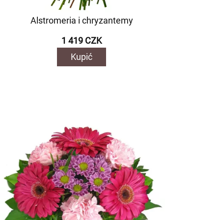
Alstromeria i chryzantemy
1 419 CZK
Kupić