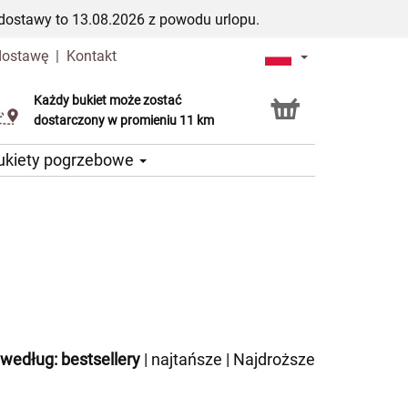
dostawy to 13.08.2026 z powodu urlopu.
dostawę
|
Kontakt
Każdy bukiet może zostać
Usługa Click & Collect
dostarczony w promieniu 11 km
ukiety pogrzebowe
 według:
bestsellery
|
najtańsze
|
Najdroższe