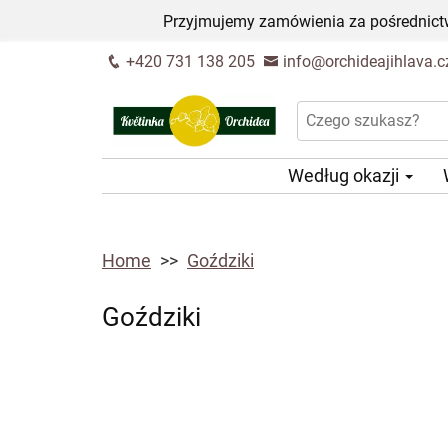
Przyjmujemy zamówienia za pośrednictw
+420 731 138 205
info@orchideajihlava.c
Według okazji
Home
Goździki
Goździki