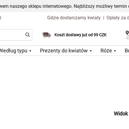
em naszego sklepu internetowego. Najbliższy możliwy termin 
z
Gdzie dostarczamy kwiaty
|
Opłaty za 
Wybierz datę dostawy
Koszt dostawy już od 99 CZK
Według typu
Prezenty do kwiatów
Róże
B
Widok