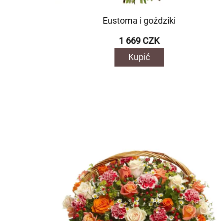
Eustoma i goździki
1 669 CZK
Kupić