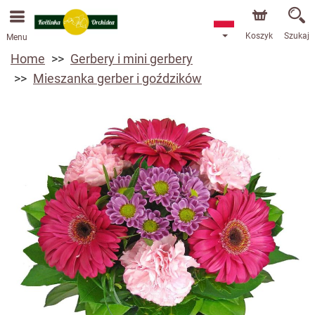
Przyjmujemy zamówienia za pośrednictwem naszego
sklepu internetowego. Najbliższy możliwy termin dostawy
to 13.08.2026 z powodu urlopu.
Koszyk
Szukaj
Menu
Home
Gerbery i mini gerbery
Mieszanka gerber i goździków