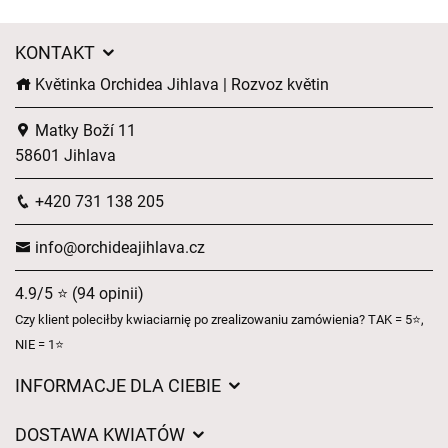
KONTAKT
Květinka Orchidea Jihlava | Rozvoz květin
Matky Boží 11
58601 Jihlava
+420 731 138 205
info@orchideajihlava.cz
4.9/5 ⭐ (94 opinii)
Czy klient poleciłby kwiaciarnię po zrealizowaniu zamówienia? TAK = 5⭐,
NIE = 1⭐
INFORMACJE DLA CIEBIE
Regulamin sklepu internetowego
DOSTAWA KWIATÓW