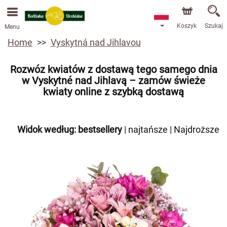
Przyjmujemy zamówienia za pośrednictwem naszego
sklepu internetowego. Najbliższy możliwy termin dostawy
to 13.08.2026 z powodu urlopu.
Koszyk
Szukaj
Menu
Home
Vyskytná nad Jihlavou
Rozwóz kwiatów z dostawą tego samego dnia
w Vyskytné nad Jihlavą – zamów świeże
kwiaty online z szybką dostawą
Widok według:
bestsellery
|
najtańsze
|
Najdroższe