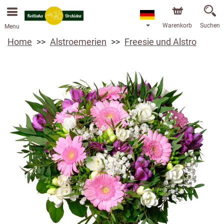
Warenkorb
Suchen
Menu
Home
Alstroemerien
Freesie und Alstro