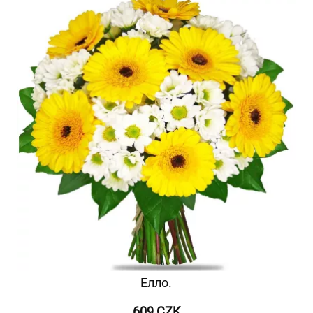
Елло.
609 CZK