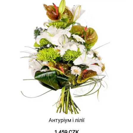
Антуріум і лілії
1 459 CZK