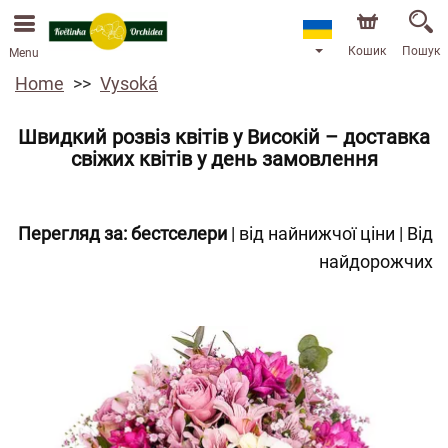
Ми приймаємо замовлення через наш інтернет-
магазин. Найближча можлива дата доставки —
13.08.2026 у зв’язку з відпусткою.
Кошик
Пошук
Menu
Home
Vysoká
Швидкий розвіз квітів у Високій – доставка
свіжих квітів у день замовлення
Перегляд за:
бестселери
|
від найнижчої ціни
|
Від
найдорожчих