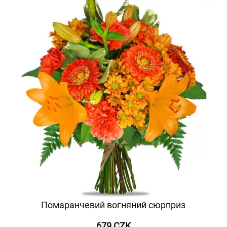
Помаранчевий вогняний сюрприз
679 CZK