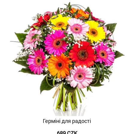
Герміні для радості
689 CZK