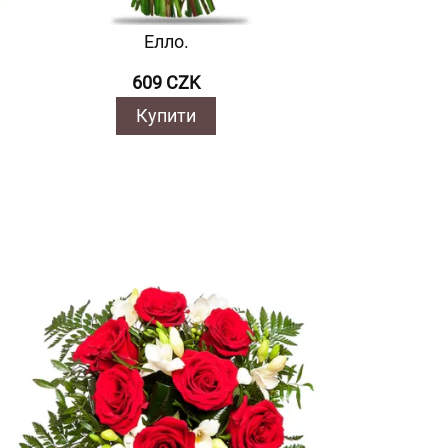
Елло.
609 CZK
Купити