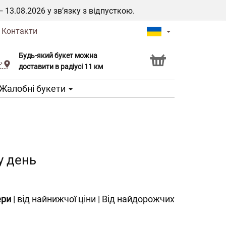
3.08.2026 у зв’язку з відпусткою.
|
Контакти
Будь-який букет можна
Послуга Click & Collect
доставити в радіусі 11 км
Жалобні букети
у день
ери
|
від найнижчої ціни
|
Від найдорожчих