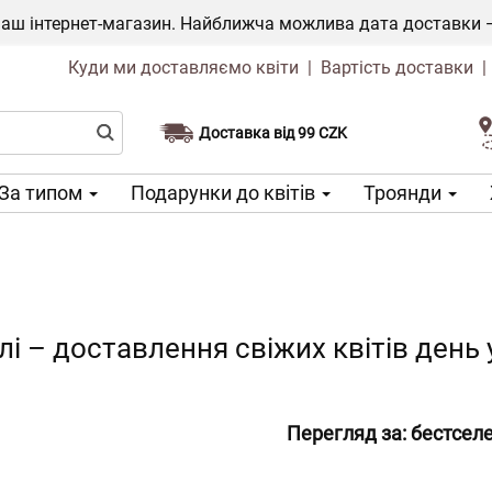
ш інтернет-магазин. Найближча можлива дата доставки — 1
Куди ми доставляємо квіти
|
Вартість доставки
Доставка від 99 CZK
Виберіть дату доставки
За типом
Подарунки до квітів
Троянди
лі – доставлення свіжих квітів день 
Перегляд за:
бестсел