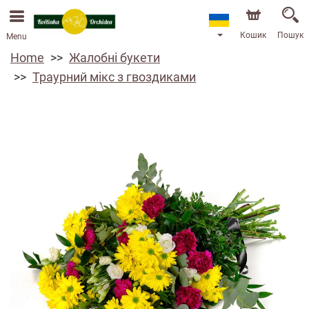
Ми приймаємо замовлення через наш інтернет-
магазин. Найближча можлива дата доставки —
13.08.2026 у зв’язку з відпусткою.
Кошик
Пошук
Menu
Home
Жалобні букети
Траурний мікс з гвоздиками