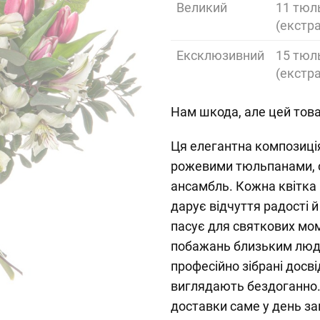
Великий
11 тюль
(екстра
Ексклюзивний
15 тюль
(екстра
Нам шкода, але цей това
Ця елегантна композиція
рожевими тюльпанами, 
ансамбль. Кожна квітка 
дарує відчуття радості й
пасує для святкових мом
побажань близьким людя
професійно зібрані досв
виглядають бездоганно
доставки саме у день з