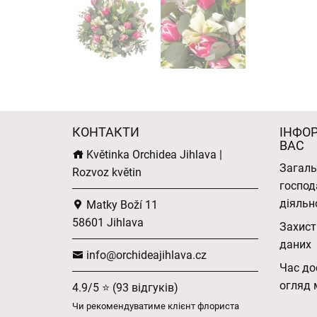
КОНТАКТИ
ІНФО
ВАС
Květinka Orchidea Jihlava |
Загаль
Rozvoz květin
господ
діяльн
Matky Boží 11
58601 Jihlava
Захист
даних
info@orchideajihlava.cz
Час до
огляд 
4.9/5 ⭐ (93 відгуків)
Чи рекомендуватиме клієнт флориста