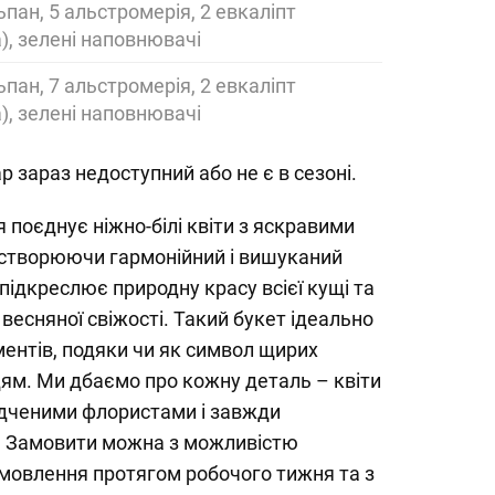
пан, 5 альстромерія, 2 евкаліпт
), зелені наповнювачі
пан, 7 альстромерія, 2 евкаліпт
), зелені наповнювачі
р зараз недоступний або не є в сезоні.
 поєднує ніжно-білі квіти з яскравими
створюючи гармонійний і вишуканий
підкреслює природну красу всієї кущі та
 весняної свіжості. Такий букет ідеально
ентів, подяки чи як символ щирих
м. Ми дбаємо про кожну деталь – квіти
ідченими флористами і завжди
. Замовити можна з можливістю
амовлення протягом робочого тижня та з