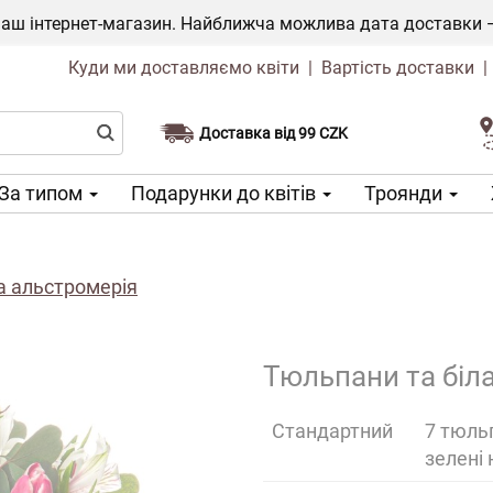
ш інтернет-магазин. Найближча можлива дата доставки — 1
Куди ми доставляємо квіти
|
Вартість доставки
Доставка від 99 CZK
Виберіть дату доставки
За типом
Подарунки до квітів
Троянди
а альстромерія
Тюльпани та біл
Cтандартний
7 тюльп
зелені