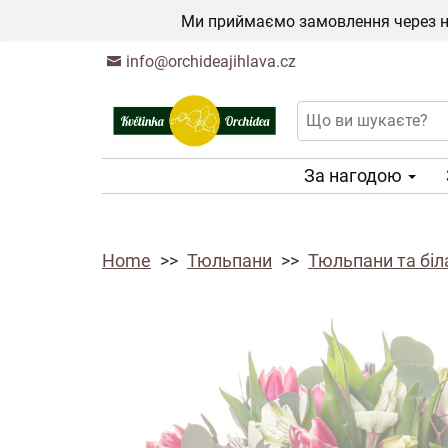
Ми приймаємо замовлення через на
info@orchideajihlava.cz
За нагодою
Home
Тюльпани
Тюльпани та біл