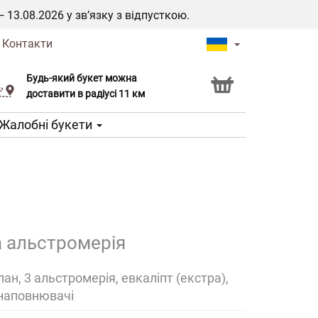
3.08.2026 у зв’язку з відпусткою.
|
Контакти
Будь-який букет можна
Послуга Click & Collect
доставити в радіусі 11 км
Жалобні букети
а альстромерія
ан, 3 альстромерія, евкаліпт (екстра),
 наповнювачі