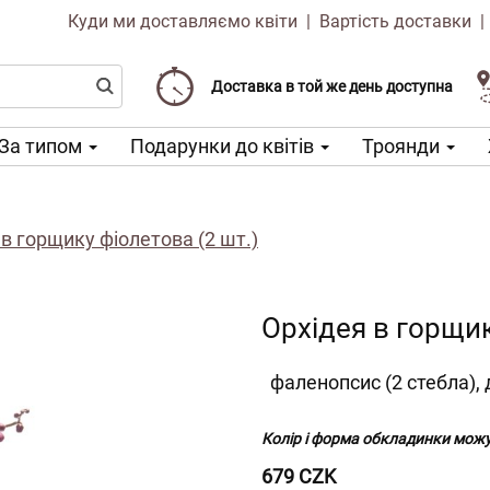
Куди ми доставляємо квіти
|
Вартість доставки
Доставка від 99 CZK
Виберіть дату доставки
Доставка в той же день доступна
За типом
Подарунки до квітів
Троянди
 в горщику фіолетова (2 шт.)
Орхідея в горщик
фаленопсис (2 стебла),
Колір і форма обкладинки можут
679 CZK