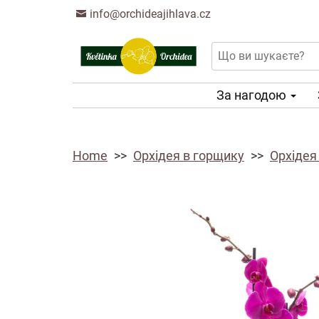
info@orchideajihlava.cz
За нагодою
Home
Орхідея в горщику
Орхідея