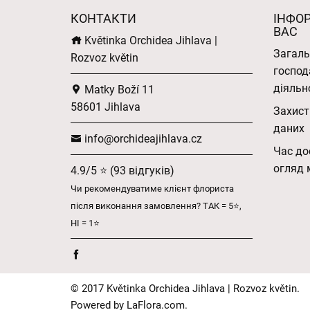
КОНТАКТИ
ІНФО
ВАС
Květinka Orchidea Jihlava |
Загаль
Rozvoz květin
господ
діяльн
Matky Boží 11
58601 Jihlava
Захист
даних
info@orchideajihlava.cz
Час до
огляд 
4.9/5 ⭐ (93 відгуків)
Чи рекомендуватиме клієнт флориста
після виконання замовлення? ТАК = 5⭐,
НІ = 1⭐
© 2017 Květinka Orchidea Jihlava | Rozvoz květin.
Powered by
LaFlora.com
.