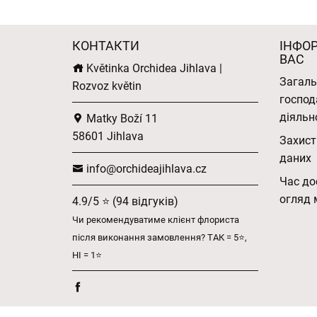
КОНТАКТИ
ІНФО
ВАС
Květinka Orchidea Jihlava |
Загаль
Rozvoz květin
господ
діяльн
Matky Boží 11
58601 Jihlava
Захист
даних
info@orchideajihlava.cz
Час до
огляд 
4.9/5 ⭐ (94 відгуків)
Чи рекомендуватиме клієнт флориста
після виконання замовлення? ТАК = 5⭐,
НІ = 1⭐