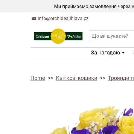
Ми приймаємо замовлення через на
info@orchideajihlava.cz
За нагодою
Home
Квіткові кошики
Троянди т