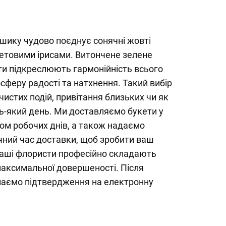
шику чудово поєднує сонячні жовті
летовими ірисами. Витончене зелене
енти підкреслюють гармонійність всього
феру радості та натхнення. Такий вибір
чистих подій, привітання близьких чи як
ь-який день. Ми доставляємо букети у
ом робочих днів, а також надаємо
чний час доставки, щоб зробити ваш
аші флористи професійно складають
аксимальної довершеності. Після
аємо підтвердження на електронну