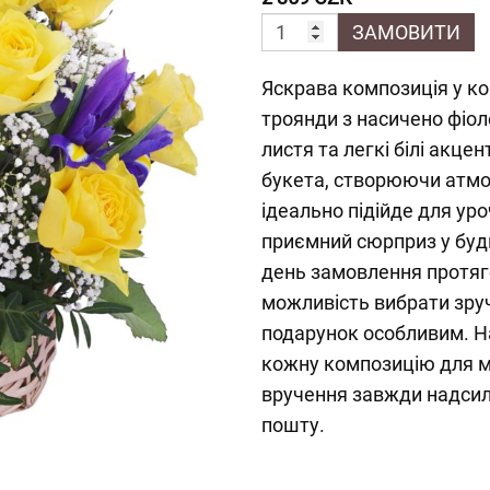
ЗАМОВИТИ
Яскрава композиція у ко
троянди з насичено фіо
листя та легкі білі акц
букета, створюючи атмос
ідеально підійде для уро
приємний сюрприз у буд
день замовлення протяг
можливість вибрати зру
подарунок особливим. Н
кожну композицію для м
вручення завжди надсил
пошту.