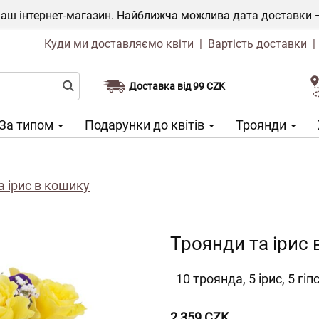
ш інтернет-магазин. Найближча можлива дата доставки — 1
Куди ми доставляємо квіти
|
Вартість доставки
Доставка від 99 CZK
Виберіть дату доставки
За типом
Подарунки до квітів
Троянди
а ірис в кошику
Троянди та ірис 
10 троянда, 5 ірис, 5 г
2 359 CZK