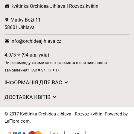
Květinka Orchidea Jihlava | Rozvoz květin
Matky Boží 11
58601 Jihlava
info@orchideajihlava.cz
4.9/5 ⭐ (94 відгуків)
Чи рекомендуватиме клієнт флориста після виконання
замовлення? ТАК = 5⭐, НІ = 1⭐
ІНФОРМАЦІЯ ДЛЯ ВАС
Загальні умови ведення господарської діяльності
ДОСТАВКА КВІТІВ
Захист персональних даних
Вартість доставки
Час доставки квітів – огляд можливостей
© 2017 Květinka Orchidea Jihlava | Rozvoz květin. Powered by
Куди ми доставляємо квіти
LaFlora.com
.
Файли cookie