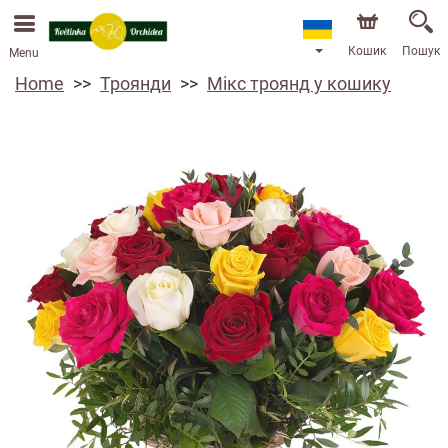
Ми приймаємо замовлення через наш інтернет-
магазин. Найближча можлива дата доставки —
13.08.2026 у зв’язку з відпусткою.
Кошик
Пошук
Menu
Home
Троянди
Мікс троянд у кошику