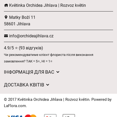
Květinka Orchidea Jihlava | Rozvoz květin
Matky Boží 11
58601 Jihlava
info@orchideajihlava.cz
4.9/5 ⭐ (93 відгуків)
Чи рекомендуватиме клієнт флориста після виконання
замовлення? ТАК = 5⭐, НІ = 1⭐
ІНФОРМАЦІЯ ДЛЯ ВАС
Загальні умови ведення господарської діяльності
ДОСТАВКА КВІТІВ
Захист персональних даних
Вартість доставки
Час доставки квітів – огляд можливостей
© 2017 Květinka Orchidea Jihlava | Rozvoz květin. Powered by
Куди ми доставляємо квіти
LaFlora.com
.
Файли cookie