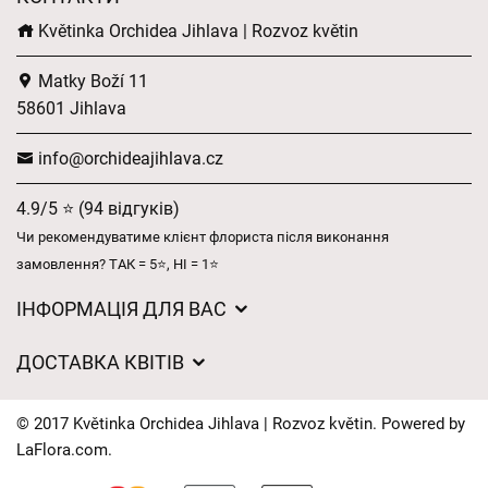
Květinka Orchidea Jihlava | Rozvoz květin
Matky Boží 11
58601 Jihlava
info@orchideajihlava.cz
4.9/5 ⭐ (94 відгуків)
Чи рекомендуватиме клієнт флориста після виконання
замовлення? ТАК = 5⭐, НІ = 1⭐
ІНФОРМАЦІЯ ДЛЯ ВАС
Загальні умови ведення господарської діяльності
ДОСТАВКА КВІТІВ
Захист персональних даних
Вартість доставки
Час доставки квітів – огляд можливостей
© 2017 Květinka Orchidea Jihlava | Rozvoz květin. Powered by
Куди ми доставляємо квіти
LaFlora.com
.
Файли cookie