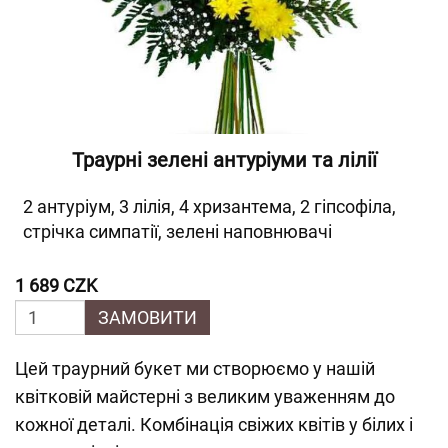
Траурні зелені антуріуми та лілії
2 антуріум, 3 лілія, 4 хризантема, 2 гіпсофіла,
стрічка симпатії, зелені наповнювачі
1 689 CZK
ЗАМОВИТИ
Цей траурний букет ми створюємо у нашій
квітковій майстерні з великим уваженням до
кожної деталі. Комбінація свіжих квітів у білих і