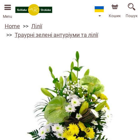
Ми приймаємо замовлення через наш інтернет-
магазин. Найближча можлива дата доставки —
13.08.2026 у зв’язку з відпусткою.
Кошик
Пошук
Menu
Home
Лілії
Траурні зелені антуріуми та лілії