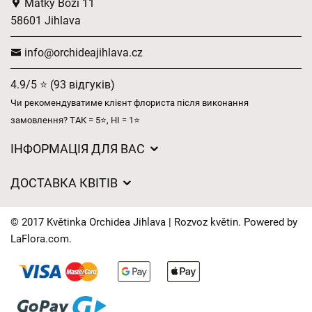
Matky Boží 11
58601 Jihlava
info@orchideajihlava.cz
4.9/5 ⭐ (93 відгуків)
Чи рекомендуватиме клієнт флориста після виконання
замовлення? ТАК = 5⭐, НІ = 1⭐
ІНФОРМАЦІЯ ДЛЯ ВАС
Загальні умови ведення господарської діяльності
ДОСТАВКА КВІТІВ
Захист персональних даних
Вартість доставки
Час доставки квітів – огляд можливостей
© 2017 Květinka Orchidea Jihlava | Rozvoz květin. Powered by
Куди ми доставляємо квіти
LaFlora.com
.
Файли cookie
Контакти