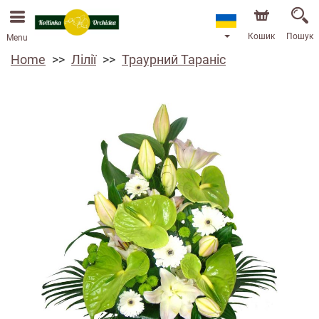
Ми приймаємо замовлення через наш інтернет-
магазин. Найближча можлива дата доставки —
13.08.2026 у зв’язку з відпусткою.
Кошик
Пошук
Menu
Home
Лілії
Траурний Тараніс