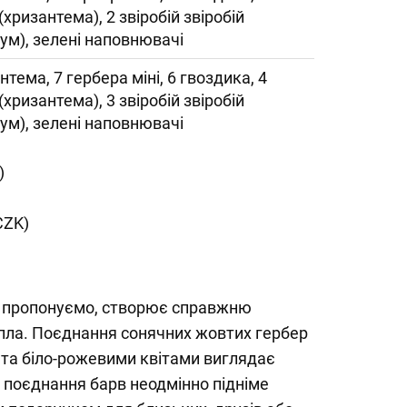
 (хризантема), 2 звіробій звіробій
кум), зелені наповнювачі
нтема, 7 гербера міні, 6 гвоздика, 4
 (хризантема), 3 звіробій звіробій
кум), зелені наповнювачі
)
CZK)
и пропонуємо, створює справжню
епла. Поєднання сонячних жовтих гербер
 та біло-рожевими квітами виглядає
е поєднання барв неодмінно підніме