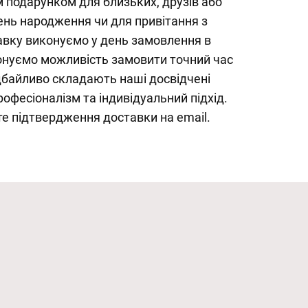
м подарунком для близьких, друзів або
ень народження чи для привітання з
вку виконуємо у день замовлення в
понуємо можливість замовити точний час
дбайливо складають наші досвідчені
офесіоналізм та індивідуальний підхід.
е підтвердження доставки на email.