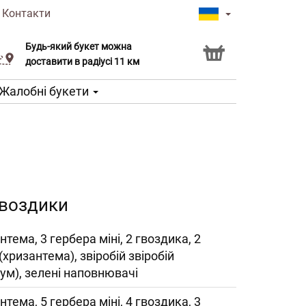
|
Контакти
Будь-який букет можна
Послуга Click & Collect
доставити в радіусі 11 км
Жалобні букети
 гвоздики
нтема, 3 гербера міні, 2 гвоздика, 2
 (хризантема), звіробій звіробій
кум), зелені наповнювачі
нтема, 5 гербера міні, 4 гвоздика, 3