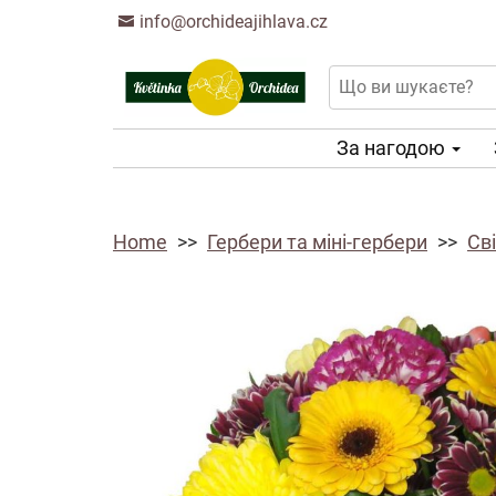
info@orchideajihlava.cz
За нагодою
Home
Гербери та міні-гербери
Сві