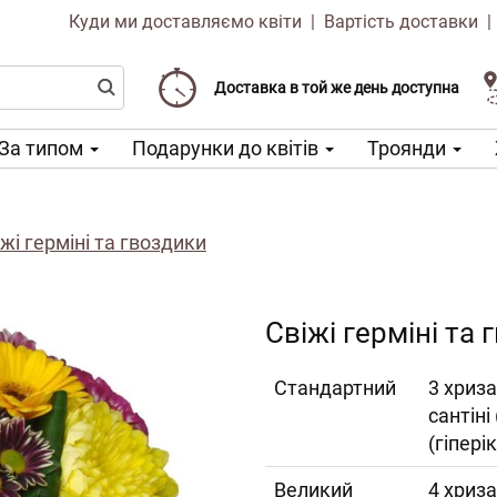
Куди ми доставляємо квіти
|
Вартість доставки
Доставка від 99 CZK
Виберіть дату доставки
Доставка в той же день доступна
За типом
Подарунки до квітів
Троянди
жі герміні та гвоздики
Свіжі герміні та
Cтандартний
3 хриза
сантіні
(гіпері
Великий
4 хриза