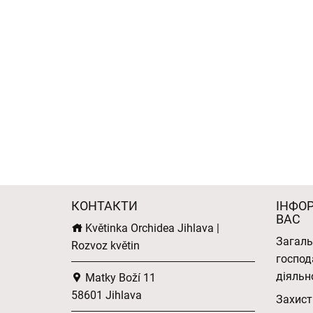
КОНТАКТИ
ІНФО
ВАС
Květinka Orchidea Jihlava |
Загаль
Rozvoz květin
господ
діяльн
Matky Boží 11
58601 Jihlava
Захист