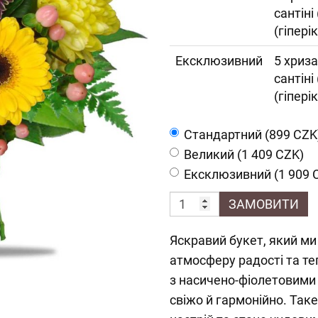
сантіні
(гіпері
Ексклюзивний
5 хриза
сантіні
(гіпері
Cтандартний (899 CZK
Великий (1 409 CZK)
Ексклюзивний (1 909 
ЗАМОВИТИ
Яскравий букет, який м
атмосферу радості та т
з насичено-фіолетовими
свіжо й гармонійно. Так