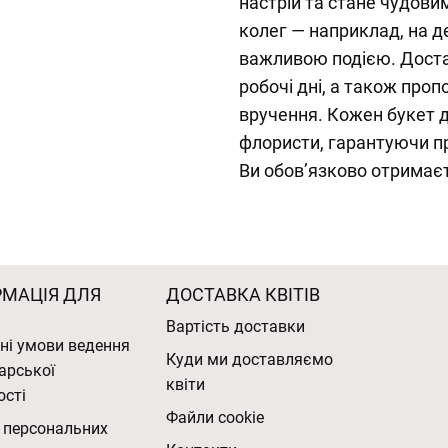
настрій та стане чудови
колег — наприклад, на д
важливою подією. Доста
робочі дні, а також про
вручення. Кожен букет 
флористи, гарантуючи пр
Ви обов’язково отримаєт
РМАЦІЯ ДЛЯ
ДОСТАВКА КВІТІВ
Вартість доставки
ні умови ведення
Куди ми доставляємо
арської
квіти
ості
Файли cookie
 персональних