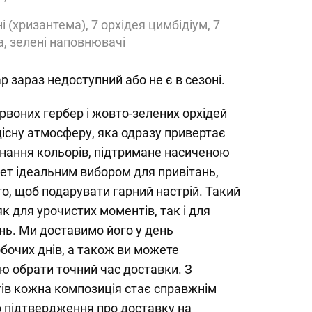
ні (хризантема), 7 орхідея цимбідіум, 7
а, зелені наповнювачі
р зараз недоступний або не є в сезоні.
рвоних гербер і жовто-зелених орхідей
існу атмосферу, яка одразу привертає
днання кольорів, підтримане насиченою
ет ідеальним вибором для привітань,
го, щоб подарувати гарний настрій. Такий
к для урочистих моментів, так і для
нь. Ми доставимо його у день
бочих днів, а також ви можете
ю обрати точний час доставки. З
ів кожна композиція стає справжнім
 підтвердження про доставку на