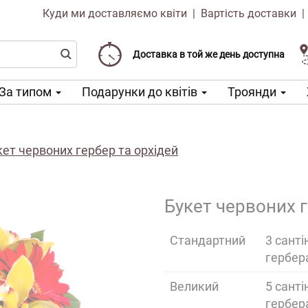
Куди ми доставляємо квіти
|
Вартість доставки
Доставка від 99 CZK
Виберіть дату доставки
Доставка в той же день доступна
За типом
Подарунки до квітів
Троянди
кет червоних гербер та орхідей
Букет червоних г
Cтандартний
3 санті
гербер
Великий
5 санті
гербер