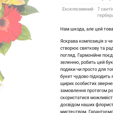
Ексклюзивний
7 санті
гербер
Нам шкода, але цей това
Яскрава композиція з че
створює святкову та рад
погляд. Гармонійне поє
зеленню, робить цей бук
подяки чи просто для то
букет чудово підходить я
щирих особистих зверне
замовлення протягом ро
скористатися можливіст
досвідом наших флорист
мистецтвом. Гарантуємо