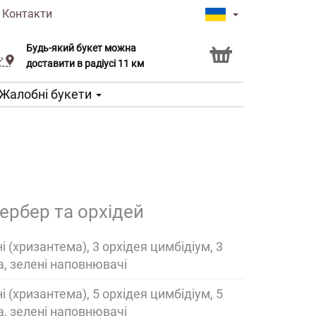
|
Контакти
Будь-який букет можна
Послуга Click & Collect
доставити в радіусі 11 км
Жалобні букети
ербер та орхідей
ні (хризантема), 3 орхідея цимбідіум, 3
а, зелені наповнювачі
ні (хризантема), 5 орхідея цимбідіум, 5
а, зелені наповнювачі