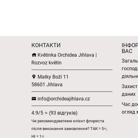
КОНТАКТИ
ІНФО
ВАС
Květinka Orchidea Jihlava |
Загаль
Rozvoz květin
господ
діяльн
Matky Boží 11
58601 Jihlava
Захист
даних
info@orchideajihlava.cz
Час до
огляд 
4.9/5 ⭐ (93 відгуків)
Чи рекомендуватиме клієнт флориста
після виконання замовлення? ТАК = 5⭐,
НІ = 1⭐