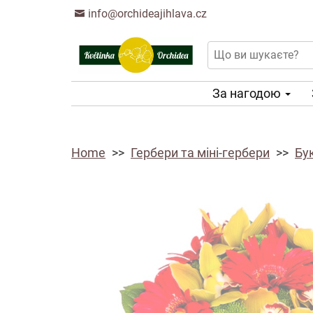
info@orchideajihlava.cz
За нагодою
Home
Гербери та міні-гербери
Бу