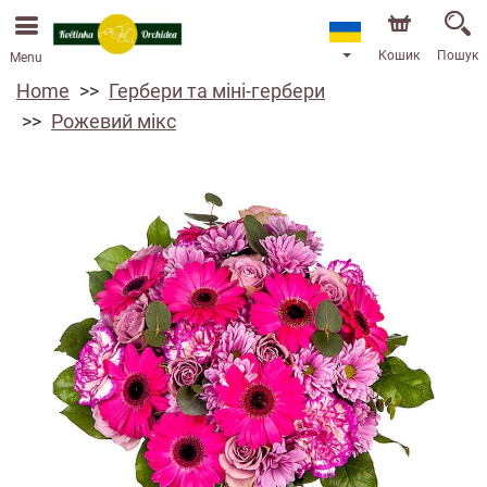
Ми приймаємо замовлення через наш інтернет-
магазин. Найближча можлива дата доставки —
13.08.2026 у зв’язку з відпусткою.
Кошик
Пошук
Menu
Home
Гербери та міні-гербери
Рожевий мікс