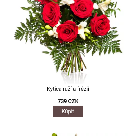
Kytica ruží a frézií
739 CZK
Kúpiť