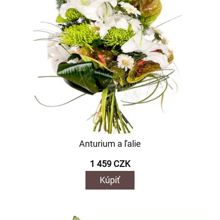
Anturium a ľalie
1 459 CZK
Kúpiť