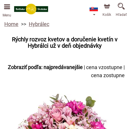
Objednávky prijímame prostredníctvom nášho e-shopu.
Najskorší možný termín doručenia je od 13.8.2026 z
dôvodu dovolenky.
Košík
Hľadať
Menu
Home
Hybrálec
Rýchly rozvoz kvetov a doručenie kvetín v
Hybrálci už v deň objednávky
Zobraziť podľa:
najpredávanejšie
|
cena vzostupne
|
cena zostupne