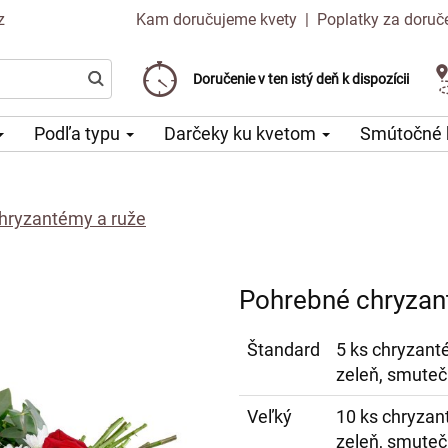
z
Kam doručujeme kvety
|
Poplatky za doruč
Vyberte si dátum doručenia
Doručenie v ten istý deň k dispozícii
Poplatok za doručenie od 99 CZK
Podľa typu
Darčeky ku kvetom
Smútočné 
hryzantémy a ruže
Pohrebné chryzan
Štandard
5 ks chryzant
zeleň, smuteč
Veľký
10 ks chryzan
zeleň, smuteč