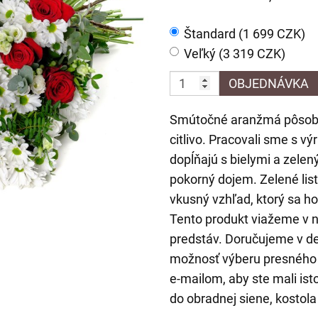
Štandard (1 699 CZK)
Veľký (3 319 CZK)
OBJEDNÁVKA
Smútočné aranžmá pôsobí
citlivo. Pracovali sme s v
dopĺňajú s bielymi a zelen
pokorný dojem. Zelené lis
vkusný vzhľad, ktorý sa hod
Tento produkt viažeme v 
predstáv. Doručujeme v de
možnosť výberu presného 
e-mailom, aby ste mali is
do obradnej siene, kostola