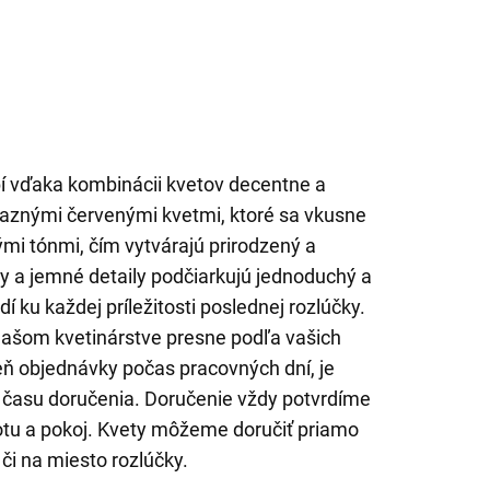
 vďaka kombinácii kvetov decentne a
ýraznými červenými kvetmi, ktoré sa vkusne
ými tónmi, čím vytvárajú prirodzený a
ty a jemné detaily podčiarkujú jednoduchý a
í ku každej príležitosti poslednej rozlúčky.
našom kvetinárstve presne podľa vašich
ň objednávky počas pracovných dní, je
času doručenia. Doručenie vždy potvrdíme
totu a pokoj. Kvety môžeme doručiť priamo
 či na miesto rozlúčky.