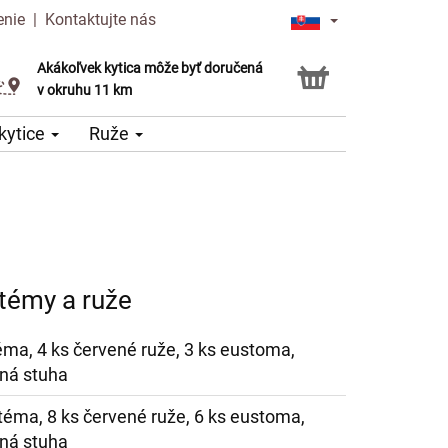
enie
|
Kontaktujte nás
Akákoľvek kytica môže byť doručená
Služba Click & Collect
v okruhu 11 km
kytice
Ruže
témy a ruže
éma, 4 ks červené ruže, 3 ks eustoma,
ná stuha
téma, 8 ks červené ruže, 6 ks eustoma,
ná stuha