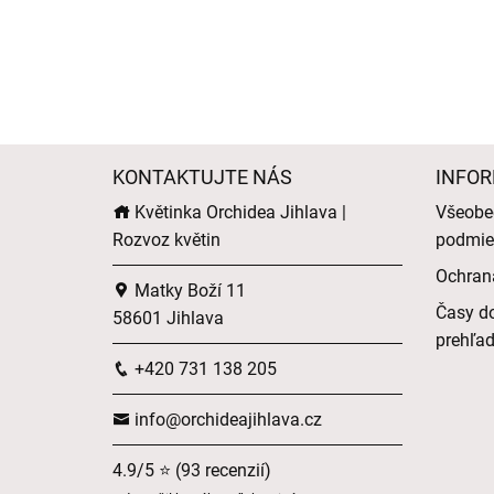
KONTAKTUJTE NÁS
INFOR
Květinka Orchidea Jihlava |
Všeobe
Rozvoz květin
podmie
Ochran
Matky Boží 11
Časy do
58601 Jihlava
prehľa
+420 731 138 205
info@orchideajihlava.cz
4.9/5 ⭐ (93 recenzií)