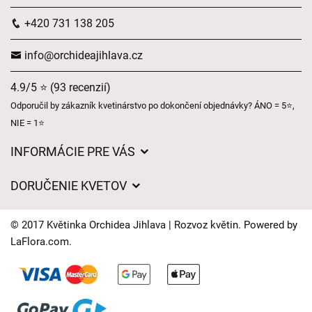
+420 731 138 205
info@orchideajihlava.cz
4.9/5 ⭐ (93 recenzií)
Odporučil by zákazník kvetinárstvo po dokončení objednávky? ÁNO = 5⭐,
NIE = 1⭐
INFORMÁCIE PRE VÁS
Všeobecné obchodné podmienky
DORUČENIE KVETOV
Ochrana osobných údajov
Poplatky za doručenie
Časy doručenia kvetov – prehľad možností
© 2017 Květinka Orchidea Jihlava | Rozvoz květin. Powered by
Kam doručujeme kvety
LaFlora.com
.
Súbory cookie
Kontaktujte nás