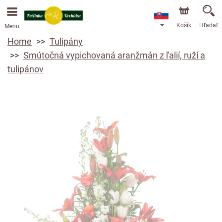
Objednávky prijímame prostredníctvom nášho e-shopu.
Najskorší možný termín doručenia je od 13.8.2026 z
dôvodu dovolenky.
Košík
Hľadať
Menu
Home
Tulipány
Smútočná vypichovaná aranžmán z ľalií, ruží a
tulipánov