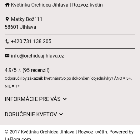
Květinka Orchidea Jihlava | Rozvoz květin
Matky Boží 11
58601 Jihlava
+420 731 138 205
info@orchideajihlava.cz
4.9/5 ⭐ (95 recenzií)
Odporučil by zákazník kvetinárstvo po dokončení objednávky? ÁNO = 5⭐,
NIE = 1⭐
INFORMÁCIE PRE VÁS
Všeobecné obchodné podmienky
DORUČENIE KVETOV
Ochrana osobných údajov
Poplatky za doručenie
Časy doručenia kvetov – prehľad možností
© 2017 Květinka Orchidea Jihlava | Rozvoz květin. Powered by
Kam doručujeme kvety
LaFlora.com
.