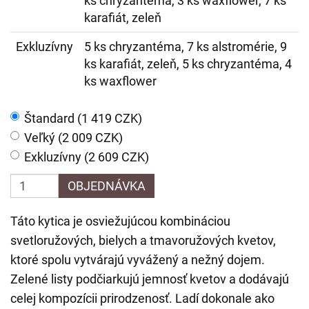
ks chryzantéma, 3 ks waxflower, 7 ks
karafiát, zeleň
Exkluzívny
5 ks chryzantéma, 7 ks alstromérie, 9
ks karafiát, zeleň, 5 ks chryzantéma, 4
ks waxflower
Štandard (1 419 CZK)
Veľký (2 009 CZK)
Exkluzívny (2 609 CZK)
OBJEDNÁVKA
Táto kytica je osviežujúcou kombináciou
svetloružových, bielych a tmavoružových kvetov,
ktoré spolu vytvárajú vyvážený a nežný dojem.
Zelené listy podčiarkujú jemnosť kvetov a dodávajú
celej kompozícii prirodzenosť. Ladí dokonale ako