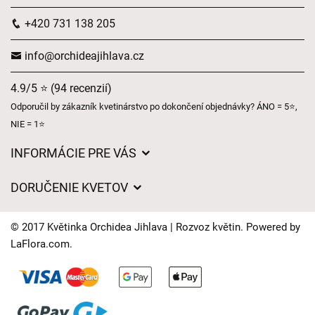
+420 731 138 205
info@orchideajihlava.cz
4.9/5 ⭐ (94 recenzií)
Odporučil by zákazník kvetinárstvo po dokončení objednávky? ÁNO = 5⭐,
NIE = 1⭐
INFORMÁCIE PRE VÁS
Všeobecné obchodné podmienky
DORUČENIE KVETOV
Ochrana osobných údajov
Poplatky za doručenie
Časy doručenia kvetov – prehľad možností
© 2017 Květinka Orchidea Jihlava | Rozvoz květin. Powered by
Kam doručujeme kvety
LaFlora.com
.
Súbory cookie
Kontaktujte nás