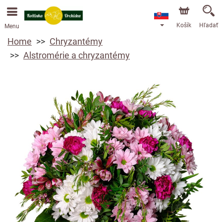
Objednávky prijímame prostredníctvom nášho e-shopu.
Najskorší možný termín doručenia je od 13.8.2026 z
dôvodu dovolenky.
Košík
Hľadať
Menu
Home
Chryzantémy
Alstromérie a chryzantémy