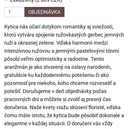
OBJEDNÁVKA
Kytica nás očarí dotykom romantiky aj sviežosti,
ktorú vytvára spojenie ružovkastých gerber, jemných
ruží a okrasnej zelene. Vďaka harmonii medzi
intenzívnou ružovou a jemnými pastelovými tónmi
pôsobí veľmi optimisticky a radostne. Tento
aranžmán je ako stvorený na oslavy narodenín,
gratulácie ku každodennému potešeniu či ako
pozornosť pre niekoho, koho chceme rozveseliť a
potešiť. Doručujeme v deň objednávky počas
pracovných dní a môžete si zvoliť aj presný čas
doručenia. Naše kvety viažu skúsení floristé, vďaka
čomu máte istotu, že kytica bude pôsobiť dokonale a
elegantne v každej situácii. O doručení vás vždy