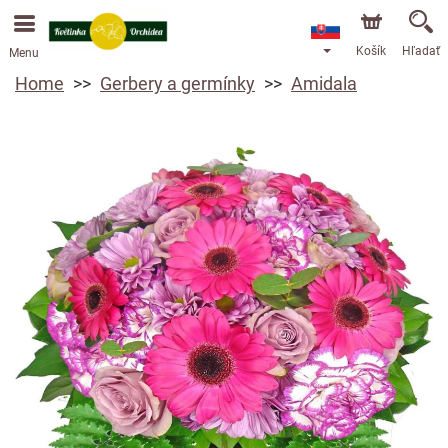
Objednávky prijímame prostredníctvom nášho e-shopu.
Najskorší možný termín doručenia je od 13.8.2026 z
dôvodu dovolenky.
Košík
Hľadať
Menu
Home
Gerbery a germínky
Amidala