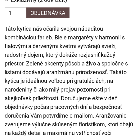
OBJEDNÁVKA
Táto kytica nás očarila svojou nápaditou
kombináciou farieb. Biele margaréty v harmonii s
fialovými a červenými kvetmi vytvárajú svieži,
radostný dojem, ktorý dokáže rozjasniť každý
priestor. Zelené akcenty pôsobia živo a spoločne s
listami dodávajú aranžmánu prirodzenosť. Takáto
kytica je ideálnou voľbou pri gratuláciách, na
narodeniny či ako milý prejav pozornosti pri
akejkoľvek príležitosti. Doručujeme ešte v deň
objednávky počas pracovných dní a bezpečnosť
doručenia Vám potvrdíme e-mailom. Aranžovanie
zverujeme výlučne skúseným floristikom, ktorí dbajú
na každý detail a maximálnu vstřícnosť voči