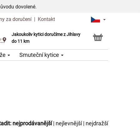
důvodu dovolené.
ny za doručení
|
Kontakt
Jakoukoliv kytici doručíme z Jihlavy
Možnost vyzvednout v naší květince
do 11 km
že
Smuteční kytice
adit:
nejprodávanější
|
nejlevnější
|
nejdražší