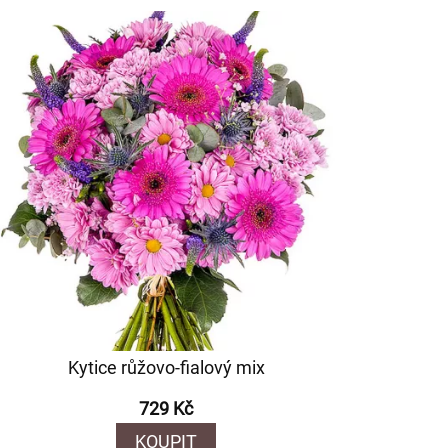
Kytice růžovo-fialový mix
729 Kč
KOUPIT