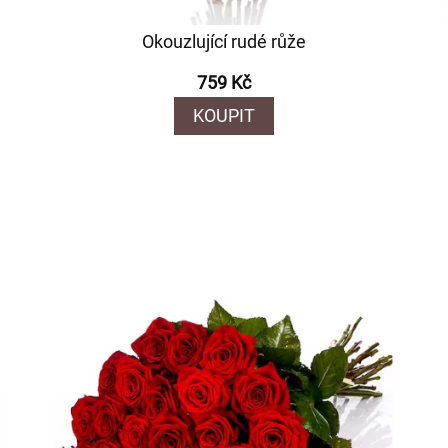
Okouzlující rudé růže
759 Kč
KOUPIT