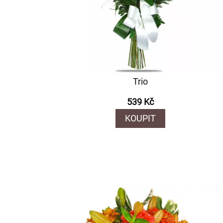
Trio
539 Kč
KOUPIT