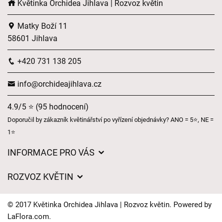
Květinka Orchidea Jihlava | Rozvoz květin
Matky Boží 11
58601 Jihlava
+420 731 138 205
info@orchideajihlava.cz
4.9/5 ⭐ (95 hodnocení)
Doporučil by zákazník květinářství po vyřízení objednávky? ANO = 5⭐, NE =
1⭐
INFORMACE PRO VÁS
Obchodní podmínky
ROZVOZ KVĚTIN
Ochrana osobních údajů
Ceny za doručení
Často kladené dotazy
© 2017 Květinka Orchidea Jihlava | Rozvoz květin. Powered by
Kam doručujeme květiny
LaFlora.com
.
Naše nabídka