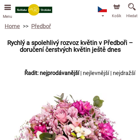
Objednávky přes e-shop přijímáme. Nejbližší možné
doručení je od 13.8.2026 z důvodu dovolené.
Košík
Hledat
Menu
Home
Předboř
Rychlý a spolehlivý rozvoz květin v Předboři –
doručení čerstvých květin ještě dnes
Řadit:
nejprodávanější
|
nejlevnější
|
nejdražší