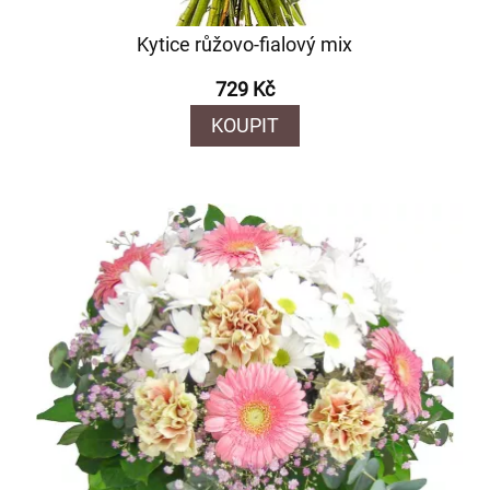
Kytice růžovo-fialový mix
729 Kč
KOUPIT