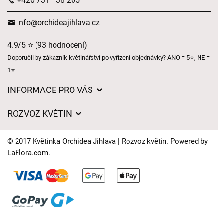
+420 731 138 205
info@orchideajihlava.cz
4.9/5 ⭐ (93 hodnocení)
Doporučil by zákazník květinářství po vyřízení objednávky? ANO = 5⭐, NE =
1⭐
INFORMACE PRO VÁS
Obchodní podmínky
ROZVOZ KVĚTIN
Ochrana osobních údajů
Ceny za doručení
Často kladené dotazy
© 2017 Květinka Orchidea Jihlava | Rozvoz květin. Powered by
Kam doručujeme květiny
LaFlora.com
.
Naše nabídka
Cookies
Časy doručení květin – přehled možností
Kontakt
Dárkové poukazy