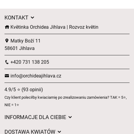
KONTAKT
Květinka Orchidea Jihlava | Rozvoz květin
Matky Boží 11
58601 Jihlava
+420 731 138 205
info@orchideajihlava.cz
4.9/5 ⭐ (93 opinii)
Czy klient poleciłby kwiaciarnię po zrealizowaniu zamówienia? TAK = 5⭐,
NIE = 1⭐
INFORMACJE DLA CIEBIE
Regulamin sklepu internetowego
DOSTAWA KWIATÓW