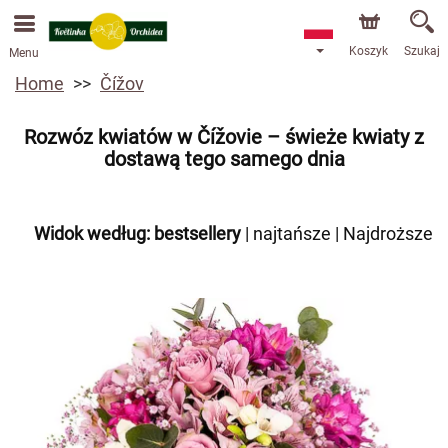
Koszyk
Szukaj
Menu
Home
Čížov
Rozwóz kwiatów w Čížovie – świeże kwiaty z
dostawą tego samego dnia
Widok według:
bestsellery
|
najtańsze
|
Najdroższe