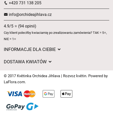
+420 731 138 205
info@orchideajihlava.cz
4.9/5 ⭐ (94 opinii)
Czy klient poleciłby kwiaciarnię po zrealizowaniu zamówienia? TAK = 5⭐,
NIE = 1⭐
INFORMACJE DLA CIEBIE
Regulamin sklepu internetowego
DOSTAWA KWIATÓW
Ochrona danych osobowych
Opłaty za dostawę
Czasy dostawy kwiatów – przegląd możliwości
© 2017 Květinka Orchidea Jihlava | Rozvoz květin. Powered by
Gdzie dostarczamy kwiaty
LaFlora.com
.
Ciasteczka
Kontakt