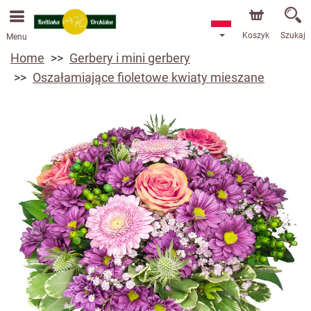
Przyjmujemy zamówienia za pośrednictwem naszego
sklepu internetowego. Najbliższy możliwy termin dostawy
to 13.08.2026 z powodu urlopu.
Koszyk
Szukaj
Menu
Home
Gerbery i mini gerbery
Oszałamiające fioletowe kwiaty mieszane