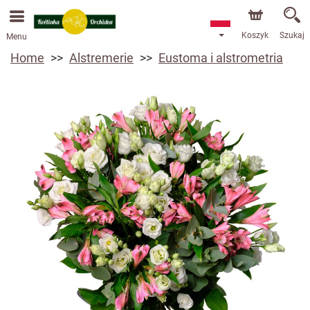
Przyjmujemy zamówienia za pośrednictwem naszego
sklepu internetowego. Najbliższy możliwy termin dostawy
to 13.08.2026 z powodu urlopu.
Koszyk
Szukaj
Menu
Home
Alstremerie
Eustoma i alstrometria