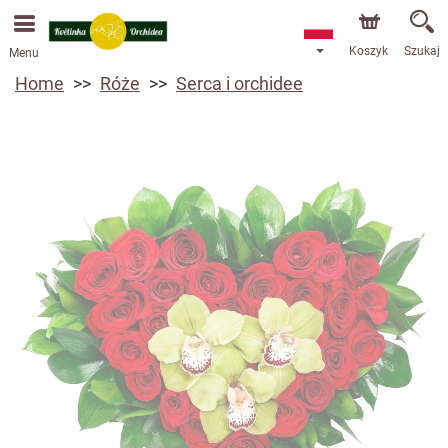
Przyjmujemy zamówienia za pośrednictwem naszego
sklepu internetowego. Najbliższy możliwy termin dostawy
to 13.08.2026 z powodu urlopu.
Koszyk
Szukaj
Menu
Home
Róże
Serca i orchidee