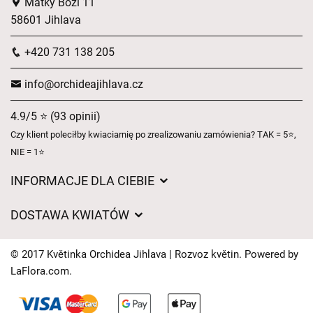
Matky Boží 11
58601 Jihlava
+420 731 138 205
info@orchideajihlava.cz
4.9/5 ⭐ (93 opinii)
Czy klient poleciłby kwiaciarnię po zrealizowaniu zamówienia? TAK = 5⭐,
NIE = 1⭐
INFORMACJE DLA CIEBIE
Regulamin sklepu internetowego
DOSTAWA KWIATÓW
Ochrona danych osobowych
Opłaty za dostawę
Czasy dostawy kwiatów – przegląd możliwości
© 2017 Květinka Orchidea Jihlava | Rozvoz květin. Powered by
Gdzie dostarczamy kwiaty
LaFlora.com
.
Ciasteczka
Kontakt