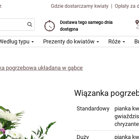
z
Gdzie dostarczamy kwiaty
|
Opłaty za 
Dostawa tego samego dnia
Wybierz datę dostawy
Koszt dostawy już od 99 CZK
dostępna
Według typu
Prezenty do kwiatów
Róże
B
ka pogrzebowa układana w gąbce
Wiązanka pogrze
Standardowy
pianka kw
gwiaździs
chryzante
Duży
pianka kw