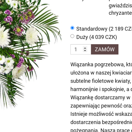
gwiaździs
chryzante
Standardowy (2 189 CZ
Duży (4 039 CZK)
ZAMÓW
Wiązanka pogrzebowa, któr
ułożona w naszej kwiaciar
subtelne fioletowe kwiaty,
harmonijnie i spokojnie, a 
Wiązankę dostarczamy w d
zapewniając pewność oraz
Istnieje możliwość wskaza
dostarczenia bezpośrednio 
pożegnania. Naszą pracę c