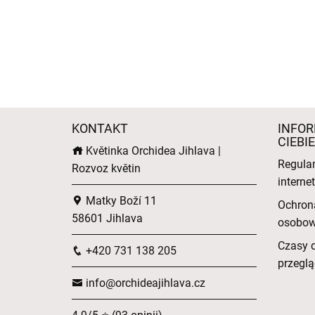
KONTAKT
INFOR
CIEBIE
Květinka Orchidea Jihlava |
Regula
Rozvoz květin
intern
Matky Boží 11
Ochron
58601 Jihlava
osobo
Czasy 
+420 731 138 205
przeglą
info@orchideajihlava.cz