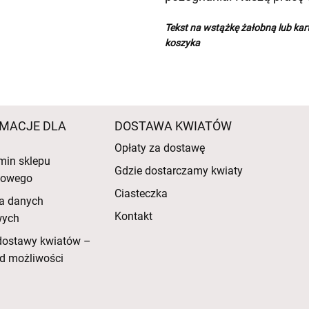
Tekst na wstążkę żałobną lub ka
koszyka
MACJE DLA
DOSTAWA KWIATÓW
Opłaty za dostawę
min sklepu
Gdzie dostarczamy kwiaty
etowego
Ciasteczka
a danych
Kontakt
wych
dostawy kwiatów –
d możliwości