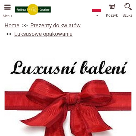
Przyjmujemy zamówienia za pośrednictwem naszego
sklepu internetowego. Najbliższy możliwy termin dostawy
to 13.08.2026 z powodu urlopu.
Koszyk
Szukaj
Menu
Home
Prezenty do kwiatów
Luksusowe opakowanie