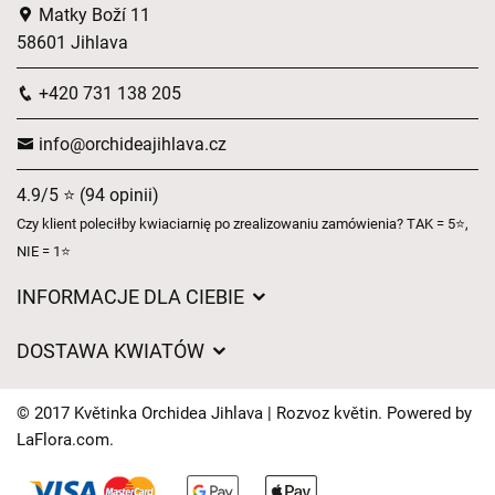
Matky Boží 11
58601 Jihlava
+420 731 138 205
info@orchideajihlava.cz
4.9/5 ⭐ (94 opinii)
Czy klient poleciłby kwiaciarnię po zrealizowaniu zamówienia? TAK = 5⭐,
NIE = 1⭐
INFORMACJE DLA CIEBIE
Regulamin sklepu internetowego
DOSTAWA KWIATÓW
Ochrona danych osobowych
Opłaty za dostawę
Czasy dostawy kwiatów – przegląd możliwości
© 2017 Květinka Orchidea Jihlava | Rozvoz květin. Powered by
Gdzie dostarczamy kwiaty
LaFlora.com
.
Ciasteczka