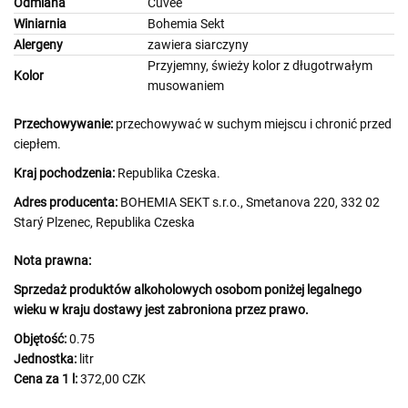
Odmiana
Cuvée
Winiarnia
Bohemia Sekt
Alergeny
zawiera siarczyny
Przyjemny, świeży kolor z długotrwałym
Kolor
musowaniem
Przechowywanie:
przechowywać w suchym miejscu i chronić przed
ciepłem.
Kraj pochodzenia:
Republika Czeska.
Adres producenta:
BOHEMIA SEKT s.r.o., Smetanova 220, 332 02
Starý Plzenec, Republika Czeska
Nota prawna:
Sprzedaż produktów alkoholowych osobom poniżej legalnego
wieku w kraju dostawy jest zabroniona przez prawo.
Objętość:
0.75
Jednostka:
litr
Cena za 1 l:
372,00 CZK