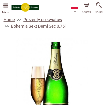
Przyjmujemy zamówienia za pośrednictwem naszego
sklepu internetowego. Najbliższy możliwy termin dostawy
to 13.08.2026 z powodu urlopu.
Koszyk
Szukaj
Menu
Home
Prezenty do kwiatów
Bohemia Sekt Demi Sec 0,75l