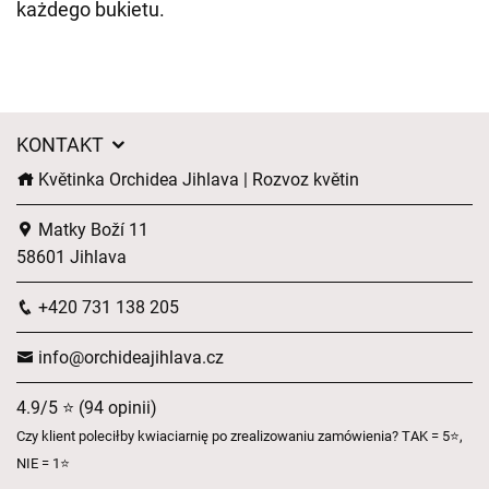
każdego bukietu.
KONTAKT
Květinka Orchidea Jihlava | Rozvoz květin
Matky Boží 11
58601 Jihlava
+420 731 138 205
info@orchideajihlava.cz
4.9/5 ⭐ (94 opinii)
Czy klient poleciłby kwiaciarnię po zrealizowaniu zamówienia? TAK = 5⭐,
NIE = 1⭐