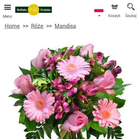
Przyjmujemy zamówienia za pośrednictwem naszego
sklepu internetowego. Najbliższy możliwy termin dostawy
to 13.08.2026 z powodu urlopu.
Koszyk
Szukaj
Menu
Home
Róże
Mandisa