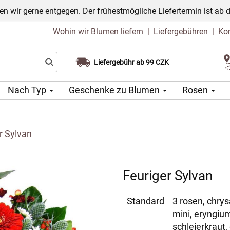
n wir gerne entgegen. Der frühestmögliche Liefertermin ist ab 
Wohin wir Blumen liefern
|
Liefergebühren
|
Ko
Liefergebühr ab 99 CZK
Wählen Sie Ihr Lieferdatum
Nach Typ
Geschenke zu Blumen
Rosen
r Sylvan
Feuriger Sylvan
Standard
3 rosen, chry
mini, eryngium
schleierkraut,