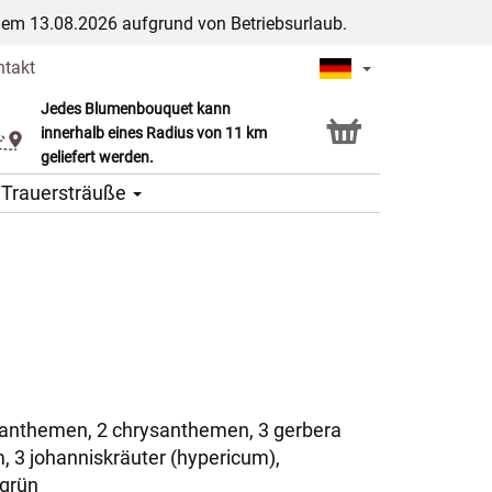
dem 13.08.2026 aufgrund von Betriebsurlaub.
ntakt
Jedes Blumenbouquet kann
Click & Collect Service
innerhalb eines Radius von 11 km
geliefert werden.
Trauersträuße
santhemen, 2 chrysanthemen, 3 gerbera
, 3 johanniskräuter (hypericum),
 grün