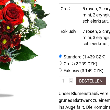
Groß
5 rosen, 2 ch
mini, 2 eryngi
schleierkraut,
Exklusiv
7 rosen, 3 ch
mini, 3 eryngi
schleierkraut,
Standard (1 439 CZK)
Groß (2 239 CZK)
Exklusiv (3 149 CZK)
BESTELLEN
Unser Blumenstrauß vereint
grünes Blattwerk zu einem
ins Auge fällt. Die Kombi