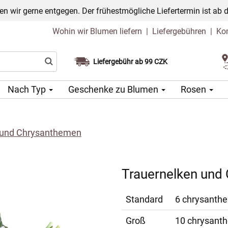
n wir gerne entgegen. Der frühestmögliche Liefertermin ist ab 
Wohin wir Blumen liefern
|
Liefergebühren
|
Ko
Liefergebühr ab 99 CZK
Wählen Sie Ihr Lieferdatum
Nach Typ
Geschenke zu Blumen
Rosen
 und Chrysanthemen
Trauernelken und
Standard
6 chrysanthem
Groß
10 chrysanthe