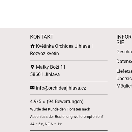
KONTAKT
INFOR
SIE
Květinka Orchidea Jihlava |
Geschä
Rozvoz květin
Datens
Matky Boží 11
Lieferz
58601 Jihlava
Übersic
Möglich
info@orchideajihlava.cz
4.9/5 ⭐ (94 Bewertungen)
Würde der Kunde den Floristen nach
Abschluss der Bestellung weiterempfehlen?
JA = 5⭐, NEIN = 1⭐