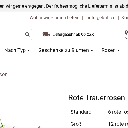
n wir gerne entgegen. Der frühestmögliche Liefertermin ist ab 
Wohin wir Blumen liefern
|
Liefergebühren
|
Ko
Liefergebühr ab 99 CZK
Wählen Sie Ihr Lieferdatum
Nach Typ
Geschenke zu Blumen
Rosen
osen
Rote Trauerrosen
Standard
6 rote ro
Groß
12 rote r