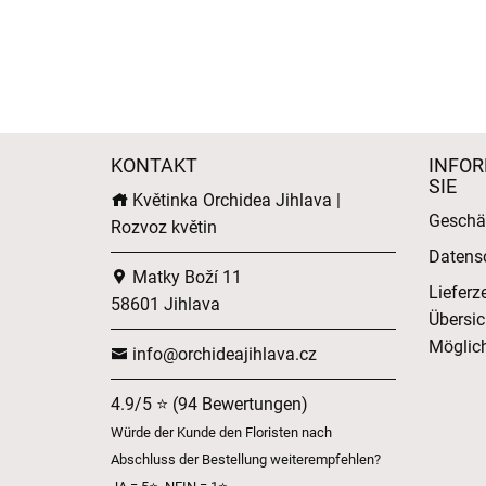
KONTAKT
INFOR
SIE
Květinka Orchidea Jihlava |
Geschä
Rozvoz květin
Datens
Matky Boží 11
Lieferz
58601 Jihlava
Übersic
Möglich
info@orchideajihlava.cz
4.9/5 ⭐ (94 Bewertungen)
Würde der Kunde den Floristen nach
Abschluss der Bestellung weiterempfehlen?