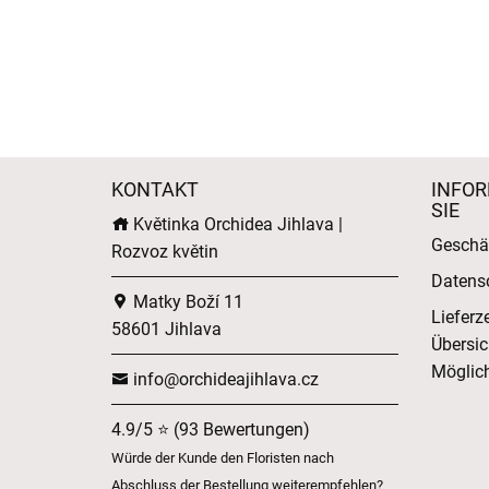
KONTAKT
INFOR
SIE
Květinka Orchidea Jihlava |
Geschä
Rozvoz květin
Datens
Matky Boží 11
Lieferz
58601 Jihlava
Übersic
Möglich
info@orchideajihlava.cz
4.9/5 ⭐ (93 Bewertungen)
Würde der Kunde den Floristen nach
Abschluss der Bestellung weiterempfehlen?