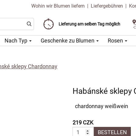
Wohin wir Blumen liefern
|
Liefergebühren
|
Ko
Liefergebühr ab 99 CZK
Wählen Sie Ihr Lieferdatum
Lieferung am selben Tag möglich
Nach Typ
Geschenke zu Blumen
Rosen
ské sklepy Chardonnay
Habánské sklepy 
chardonnay weißwein
219 CZK
BESTELLEN