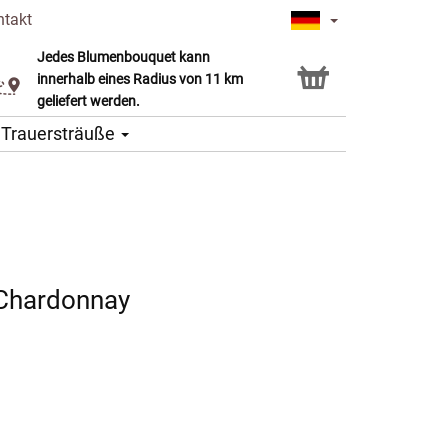
ntakt
Jedes Blumenbouquet kann
Click & Collect Service
innerhalb eines Radius von 11 km
geliefert werden.
Trauersträuße
Chardonnay