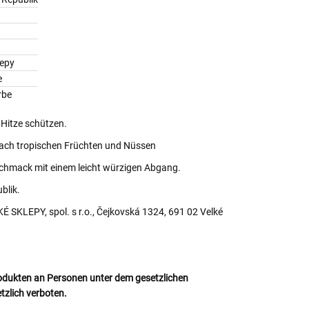
epy
e
rbe
 Hitze schützen.
ch tropischen Früchten und Nüssen
eschmack mit einem leicht würzigen Abgang.
blik.
SKLEPY, spol. s r.o., Čejkovská 1324, 691 02 Velké
odukten an Personen unter dem gesetzlichen
etzlich verboten.