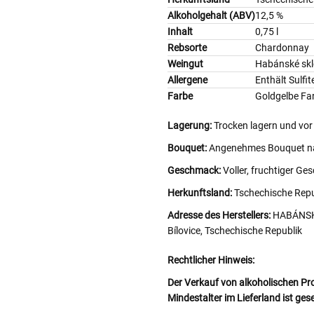
Alkoholgehalt (ABV)
12,5 %
Inhalt
0,75 l
Rebsorte
Chardonnay
Weingut
Habánské skl
Allergene
Enthält Sulfit
Farbe
Goldgelbe Fa
Lagerung:
Trocken lagern und vor
Bouquet:
Angenehmes Bouquet na
Geschmack:
Voller, fruchtiger G
Herkunftsland:
Tschechische Repu
Adresse des Herstellers:
HABÁNSKÉ 
Bílovice, Tschechische Republik
Rechtlicher Hinweis:
Der Verkauf von alkoholischen Pr
Mindestalter im Lieferland ist ges