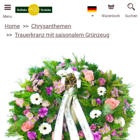
Bestellungen über unseren Onlineshop nehmen wir gerne
entgegen. Der frühestmögliche Liefertermin ist ab dem
13.08.2026 aufgrund von Betriebsurlaub.
Warenkorb
Suchen
Menu
Home
Chrysanthemen
Trauerkranz mit saisonalem Grünzeug